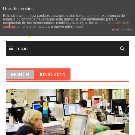
Skip
Uso de cookies
to
Este sitio web utiliza cookies para que usted tenga la mejor experiencia de
content
usuario. Si continúa navegando está dando su consentimiento para la
aceptación de las mencionadas cookies y la aceptación de nuestra
política de
cookies
, pinche el enlace para mayor información.
plugin cookies
Inicio
MONTH
JUNIO 2014