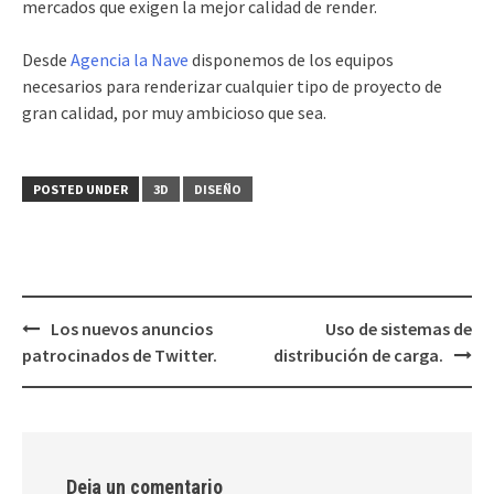
mercados que exigen la mejor calidad de render.
Desde
Agencia la Nave
disponemos de los equipos
necesarios para renderizar cualquier tipo de proyecto de
gran calidad, por muy ambicioso que sea.
POSTED UNDER
3D
DISEÑO
Los nuevos anuncios
Uso de sistemas de
Post
patrocinados de Twitter.
distribución de carga.
navigation
Deja un comentario