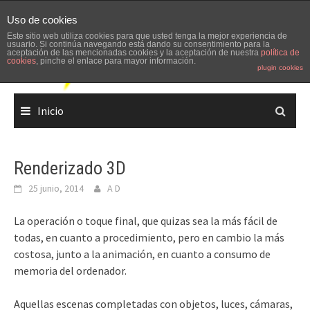
Skip
Uso de cookies
to
Este sitio web utiliza cookies para que usted tenga la mejor experiencia de
content
usuario. Si continúa navegando está dando su consentimiento para la
aceptación de las mencionadas cookies y la aceptación de nuestra
política de
cookies
, pinche el enlace para mayor información.
plugin cookies
Inicio
Renderizado 3D
25 junio, 2014
A D
La operación o toque final, que quizas sea la más fácil de
todas, en cuanto a procedimiento, pero en cambio la más
costosa, junto a la animación, en cuanto a consumo de
memoria del ordenador.
Aquellas escenas completadas con objetos, luces, cámaras,