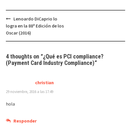
Lenoardo DiCaprio lo
Post
logra en la 88ª Edición de los
navigation
Oscar (2016)
4 thoughts on “
¿Qué es PCI compliance?
(Payment Card Industry Compliance)
”
christian
29 noviembre, 2016 a las 17:49
hola
Responder