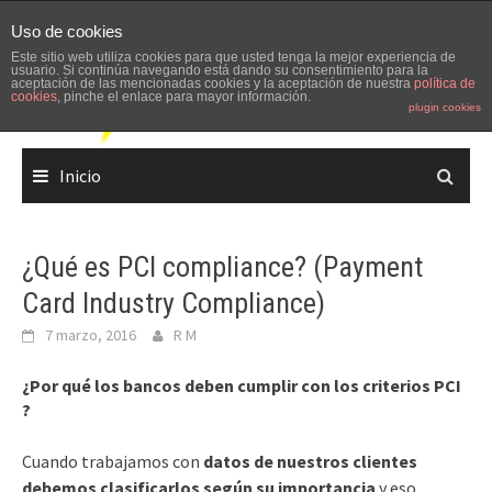
Skip
Uso de cookies
to
Este sitio web utiliza cookies para que usted tenga la mejor experiencia de
content
usuario. Si continúa navegando está dando su consentimiento para la
aceptación de las mencionadas cookies y la aceptación de nuestra
política de
cookies
, pinche el enlace para mayor información.
plugin cookies
Inicio
¿Qué es PCI compliance? (Payment
Card Industry Compliance)
7 marzo, 2016
R M
¿Por qué los bancos deben cumplir con los criterios PCI
?
Cuando trabajamos con
datos de nuestros clientes
debemos clasificarlos según su importancia
y eso