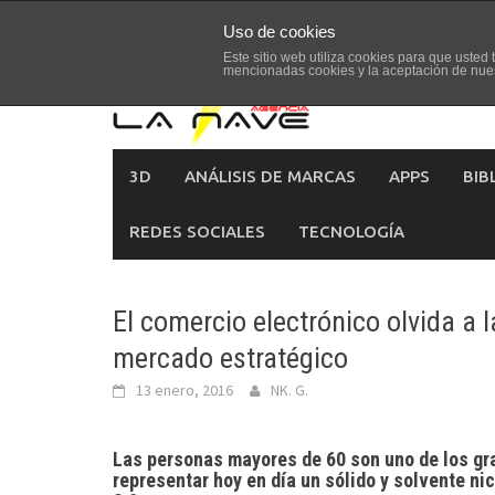
Skip
Uso de cookies
to
Este sitio web utiliza cookies para que uste
content
mencionadas cookies y la aceptación de nue
3D
ANÁLISIS DE MARCAS
APPS
BIB
REDES SOCIALES
TECNOLOGÍA
El comercio electrónico olvida a
mercado estratégico
13 enero, 2016
NK. G.
Las personas mayores de 60 son uno de los gr
representar hoy en día un sólido y solvente ni