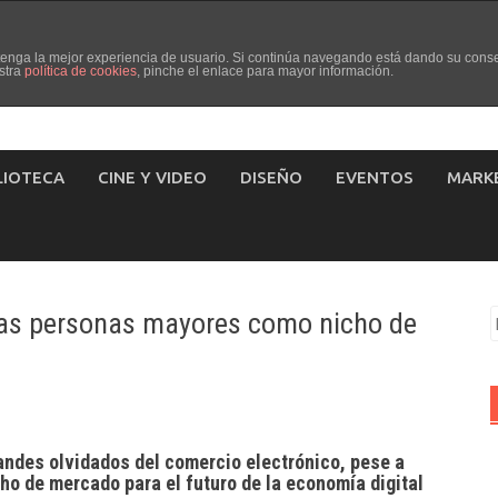
d tenga la mejor experiencia de usuario. Si continúa navegando está dando su cons
stra
política de cookies
, pinche el enlace para mayor información.
LIOTECA
CINE Y VIDEO
DISEÑO
EVENTOS
MARK
 las personas mayores como nicho de
B
andes olvidados del comercio electrónico, pese a
cho de mercado para el futuro de la economía digital