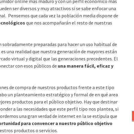
nsumidor online más maduro y con un perfil económico más
ueden ser diversos y muy atractivos si se sabe enfocar una
nal. Pensemos que cada vez la población media dispone de
ecnológicos
que nos acompañarán el resto de nuestras
 sobradamente preparadas para hacer un uso habitual de
ya es una realidad que nuestra generación de mayores están
cado virtual y digital que las generaciones precedentes. El
onectar con esos públicos de
una manera fácil, eficaz y
es de compra de nuestros productos frente a este tipo
abo un planteamiento estratégico y formal de en qué area
ores productos para el público objetivo. Hay que destinar
nder a las necesidades que este perfil tipo nos plantea, si
rdemos una gran verdad de internet en la se estipula que
ortunidad para convencer a nuestro público objetivo
estros productos o servicios.