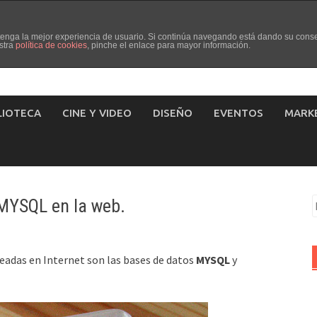
d tenga la mejor experiencia de usuario. Si continúa navegando está dando su cons
stra
política de cookies
, pinche el enlace para mayor información.
LIOTECA
CINE Y VIDEO
DISEÑO
EVENTOS
MARK
 MYSQL en la web.
B
eadas en Internet son las bases de datos
MYSQL
y