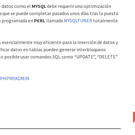
e datos como el
MYSQL
debe requerir una optimización
ea que se puede completar pasados unos días tras la puesta
ta programada en
PERL
llamada
MYSQLTUNER
totalmente
 esencialmente muy eficiente para la inserción de datos y
ificar datos en tablas pueden generar interbloqueos
de lo posible usar comandos SQL como “UPDATE”, “DELETE”
PHPMYADMIN