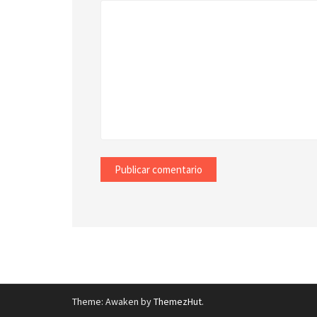
Theme: Awaken by
ThemezHut
.