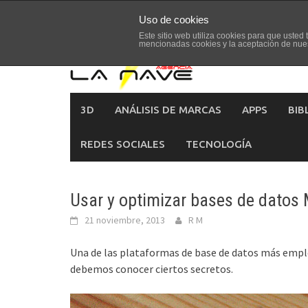
Skip
Uso de cookies
to
Este sitio web utiliza cookies para que uste
content
mencionadas cookies y la aceptación de nue
3D
ANÁLISIS DE MARCAS
APPS
BIB
REDES SOCIALES
TECNOLOGÍA
Usar y optimizar bases de datos
21 noviembre, 2013
R M
Una de las plataformas de base de datos más empl
debemos conocer ciertos secretos.