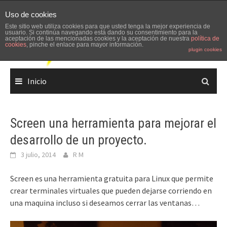
Skip
Uso de cookies
to
Este sitio web utiliza cookies para que usted tenga la mejor experiencia de
content
usuario. Si continúa navegando está dando su consentimiento para la
aceptación de las mencionadas cookies y la aceptación de nuestra
política de
cookies
, pinche el enlace para mayor información.
plugin cookies
Inicio
Screen una herramienta para mejorar el
desarrollo de un proyecto.
3 julio, 2014
R M
Screen es una herramienta gratuita para Linux que permite
crear terminales virtuales que pueden dejarse corriendo en
una maquina incluso si deseamos cerrar las ventanas…