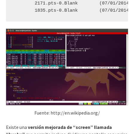
	2171.pts-0.Blank	(07/01/2014 05:00:39 PM)(Detached)

	1835.pts-0.Blank	(
Fuente: http://en.wikipedia.org/
Existe una
versión mejorada de “screen” llamada