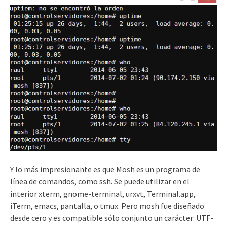
Y lo más impresionante es que
Mosh es un programa de
línea de comandos, como ssh.
Se puede utilizar en el
interior xterm, gnome-terminal, urxvt, Terminal.app,
iTerm, emacs, pantalla, o tmux.
Pero mosh fue diseñado
desde cero y es compatible sólo conjunto un carácter: UTF-