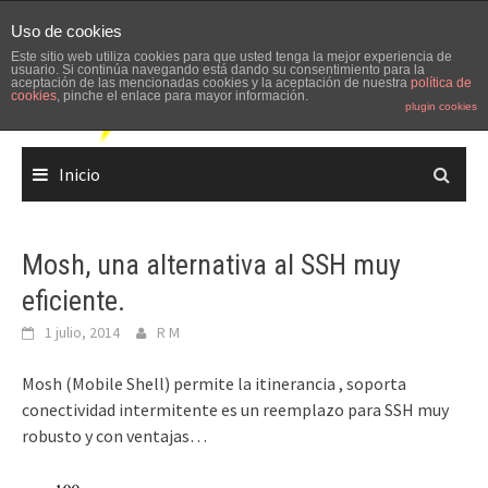
Skip
Uso de cookies
to
Este sitio web utiliza cookies para que usted tenga la mejor experiencia de
content
usuario. Si continúa navegando está dando su consentimiento para la
aceptación de las mencionadas cookies y la aceptación de nuestra
política de
cookies
, pinche el enlace para mayor información.
plugin cookies
Inicio
Mosh, una alternativa al SSH muy
eficiente.
1 julio, 2014
R M
Mosh (Mobile Shell) permite la itinerancia , soporta
conectividad intermitente es un reemplazo para SSH muy
robusto y con ventajas…