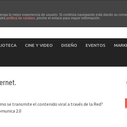
d tenga la mejor experiencia de usuario. Si continúa navegando está dando su cons
stra
política de cookies
, pinche el enlace para mayor información.
LIOTECA
CINE Y VIDEO
DISEÑO
EVENTOS
MARK
ernet.
B
o se transmite el contenido viral a través de la Red?
omunica 2.0