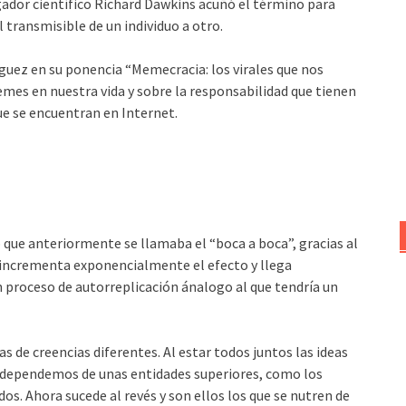
gador científico Richard Dawkins acuñó el término para
l transmisible de un individuo a otro.
íguez en su ponencia “Memecracia: los virales que nos
es en nuestra vida y sobre la responsabilidad que tienen
ue se encuentran en Internet.
 que anteriormente se llamaba el “boca a boca”, gracias al
e incrementa exponencialmente el efecto y llega
proceso de autorreplicación ánalogo al que tendría un
 de creencias diferentes. Al estar todos juntos las ideas
 dependemos de unas entidades superiores, como los
s. Ahora sucede al revés y son ellos los que se nutren de