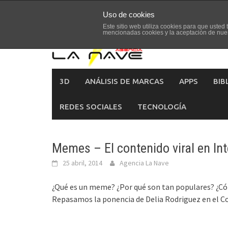
Skip
Uso de cookies
to
Este sitio web utiliza cookies para que uste
content
mencionadas cookies y la aceptación de nue
3D
ANÁLISIS DE MARCAS
APPS
BIB
REDES SOCIALES
TECNOLOGÍA
Memes – El contenido viral en Int
25 abril, 2014
Agencia La Nave
¿Qué es un meme? ¿Por qué son tan populares? ¿Cóm
Repasamos la ponencia de Delia Rodriguez en el C