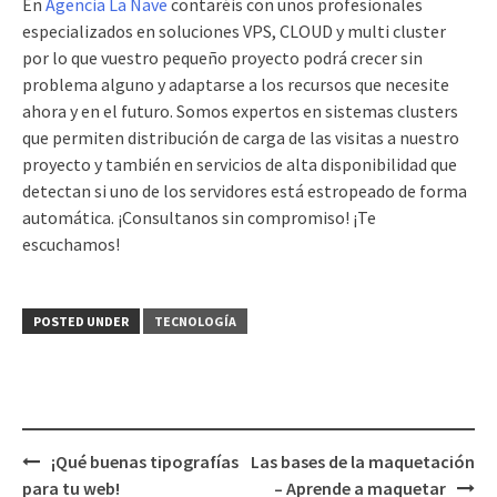
En
Agencia La Nave
contaréis con unos profesionales
especializados en soluciones VPS, CLOUD y multi cluster
por lo que vuestro pequeño proyecto podrá crecer sin
problema alguno y adaptarse a los recursos que necesite
ahora y en el futuro. Somos expertos en sistemas clusters
que permiten distribución de carga de las visitas a nuestro
proyecto y también en servicios de alta disponibilidad que
detectan si uno de los servidores está estropeado de forma
automática. ¡Consultanos sin compromiso! ¡Te
escuchamos!
POSTED UNDER
TECNOLOGÍA
¡Qué buenas tipografías
Las bases de la maquetación
Post
para tu web!
– Aprende a maquetar