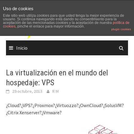
Skip
Uso de cookies
to
Este sitio web utiliza cookies para que usted tenga la mejor experiencia de
content
usuario. Si continúa navegando está dando su consentimiento para la
aceptación de las mencionadas cookies y la aceptación de nuestra
política de
cookies
, pinche el enlace para mayor información.
plugin cookies
Inicio
La virtualización en el mundo del
hospedaje: VPS
29 octubre, 2013
R M
¿Cloud?¿VPS?¿Proxmox?¿Virtuozzo?¿OwnCloud?¿SolusVM?
¿Citrix Xenserver?¿Vmware?