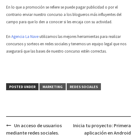
En lo que a promoción se refiere se puede pagar publicidad o por el
contrario enviar nuestro concurso a los blogueros más influyentes del
campo para que lo den a conocer si les encaja con su actividad.
En
Agencia La Nave
utilizamos las mejores herramientas para realizar
concursos y sorteos en redes sociales y tenemos un equipo legal que nos
asegurará que las bases de nuestro concurso estén correctas.
POSTED UNDER
MARKETING
REDES SOCIALES
Un acceso de usuarios
Inicia tu proyecto: Primera
Post
mediante redes sociales.
aplicación en Android