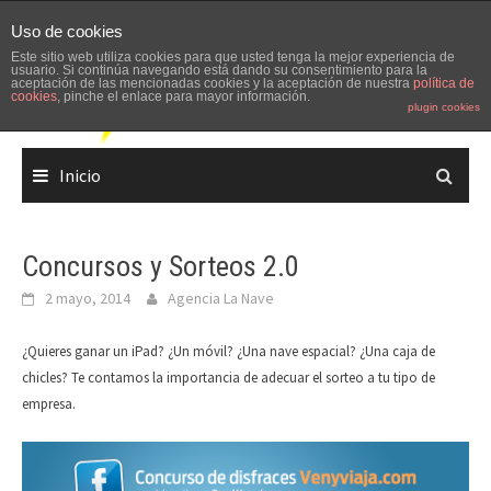
Skip
Uso de cookies
to
Este sitio web utiliza cookies para que usted tenga la mejor experiencia de
content
usuario. Si continúa navegando está dando su consentimiento para la
aceptación de las mencionadas cookies y la aceptación de nuestra
política de
cookies
, pinche el enlace para mayor información.
plugin cookies
Inicio
Concursos y Sorteos 2.0
2 mayo, 2014
Agencia La Nave
¿Quieres ganar un iPad? ¿Un móvil? ¿Una nave espacial? ¿Una caja de
chicles? Te contamos la importancia de adecuar el sorteo a tu tipo de
empresa.