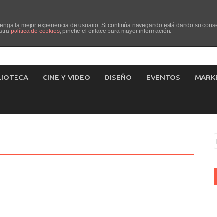
d tenga la mejor experiencia de usuario. Si continúa navegando está dando su cons
stra
política de cookies
, pinche el enlace para mayor información.
LIOTECA
CINE Y VIDEO
DISEÑO
EVENTOS
MARK
B