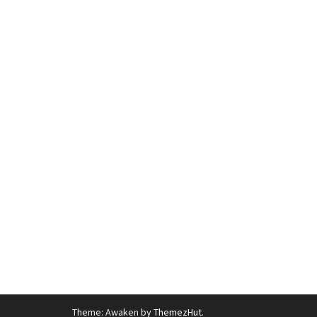
Theme: Awaken by
ThemezHut
.